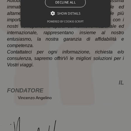
Autobus GranTurismo tutti di recentissima
DECLINE ALL
immatricolazione, il nostro staff professionale ed
altamente qualificato, la collaborazione con le più
SHOW DETAILS
importanti compagnie aeree e di navigazione e con i
POWERED BY COOKIE-SCRIPT
UNCLASSIFIED
nostri corrispondenti sparsi sul territorio nazionale ed
internazionale, rappresentano insieme al nostro
entusiasmo, la nostra garanzia di affidabilità e
competenza.
Unclassified
Contattateci per ogni informazione, richiesta e/o
consulenza, sapremo offrirVi le migliori soluzioni per i
Unclassified cookies are cookies that do not
Vostri viaggi.
belong to any other category or are in the
process of categorization.
Name
Domain
Expiration
Description
IL
FONDATORE
DIY_SB
aviontravelviaggi.it
Session
Vincenzo Angelino
DIY_SB
www.aviontravelviaggi.it
Session
Vinc