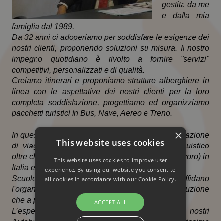
gestita da me
e dalla mia
famiglia dal 1989.
Da 32 anni ci adoperiamo per soddisfare le esigenze dei
nostri clienti, proponendo soluzioni su misura. Il nostro
impegno quotidiano è rivolto a fornire "servizi"
competitivi, personalizzati e di qualità.
Creiamo itinerari e proponiamo strutture alberghiere in
linea con le aspettative dei nostri clienti per la loro
completa soddisfazione, progettiamo ed organizziamo
pacchetti turistici in Bus, Nave, Aereo e Treno.
×
I
n questo ambito siamo specializzati nell'organizzazione
This website uses cookies
di viaggi di istruzione e di apprendimento linguistico
oltre che a stage lavorativi (Alternanza Scuola Lavoro) in
This website uses cookies to improve user
Italia ed all'Estero.
experience. By using our website you consent to
Scuole di ogni ordine e grado, ci affidano
all cookies in accordance with our Cookie Policy.
l'organizzazione dei propri viaggi siano essi di istruzione
che a progetto.
ACCEPT ALL
L’esperienza maturata in questi anni di attività, i nostri